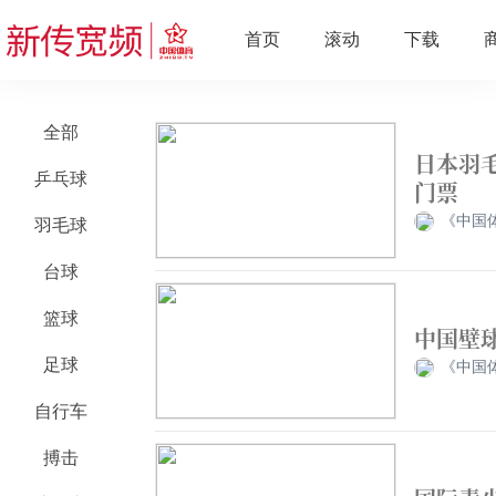
全部
日本羽
乒乓球
门票
《中国
羽毛球
台球
篮球
中国壁
足球
《中国
自行车
搏击