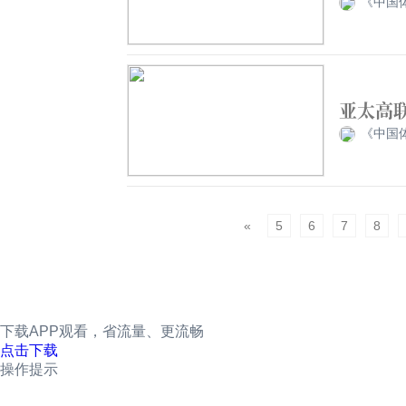
《中国
亚太高
《中国
«
5
6
7
8
关于直播
中国体育直播TV
下载APP观看，省流量、更流畅
站长合作
新传在线(北京)信息技术有限公司
点击下载
操作提示
版权投诉
中国体育APP 5.7.5