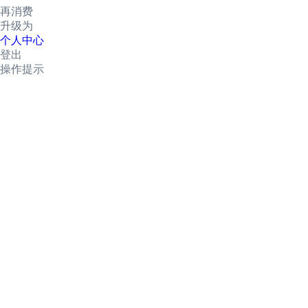
公司简介
再消费
升级为
商务合作
个人中心
登出
体育直播导航
操作提示
《用户协议》
《隐私协议》
电信与信息服务业务经营许可证 京ICP证060102号
信息网络
京公网安备 11010502034832号
中国广告