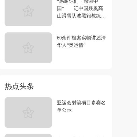
“感谢你们，感谢中
国”——记中国残奥高
山滑雪队波黑籍教练莱
昂·斯韦特林
60余件档案实物讲述清
华人“奥运情”
热点头条
亚运会射箭项目参赛名
单公示