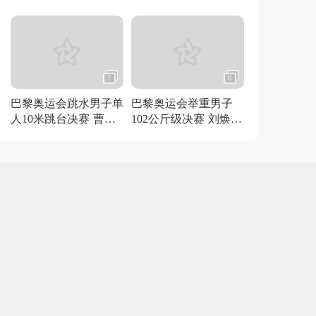
得金牌
7
6
巴黎奥运会跳水男子单
巴黎奥运会举重男子
人10米跳台决赛 曹缘
102公斤级决赛 刘焕华
夺冠
获得金牌