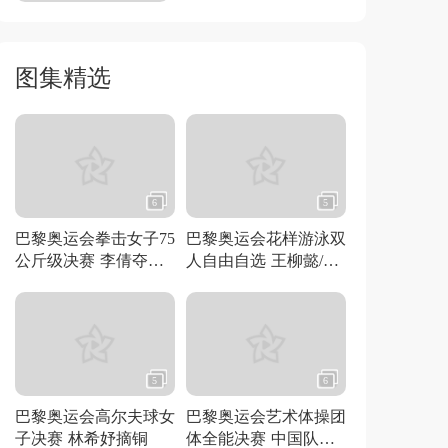
图集精选
6
5
巴黎奥运会拳击女子75
巴黎奥运会花样游泳双
公斤级决赛 李倩夺得
人自由自选 王柳懿/王
金牌
芊懿夺得金牌
5
6
巴黎奥运会高尔夫球女
巴黎奥运会艺术体操团
子决赛 林希妤摘铜
体全能决赛 中国队夺