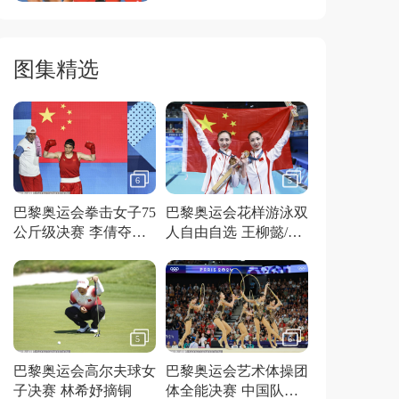
图集精选
6
5
巴黎奥运会拳击女子75
巴黎奥运会花样游泳双
公斤级决赛 李倩夺得
人自由自选 王柳懿/王
金牌
芊懿夺得金牌
5
6
巴黎奥运会高尔夫球女
巴黎奥运会艺术体操团
子决赛 林希妤摘铜
体全能决赛 中国队夺