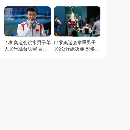
得金牌
7
6
巴黎奥运会跳水男子单
巴黎奥运会举重男子
人10米跳台决赛 曹缘
102公斤级决赛 刘焕华
夺冠
获得金牌