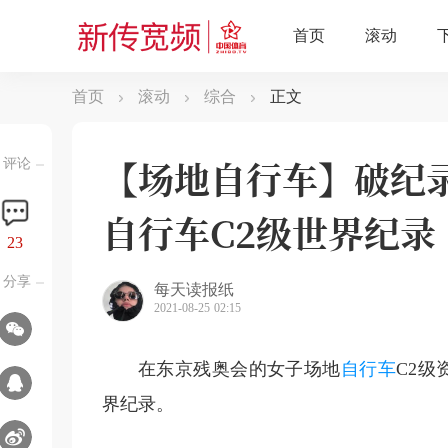
首页
滚动
综合
正文
【场地自行车】破纪
评论
自行车C2级世界纪录
23
分享
每天读报纸
2021-08-25 02:15
在东京残奥会的女子场地
自行车
C2级
界纪录。