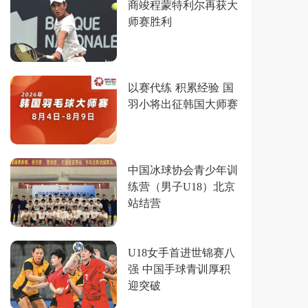
商竣程蒙特利尔再获大
师赛胜利
以赛代练 积累经验 国
羽小将出征韩国大师赛
中国冰球协会青少年训
练营（男子U18）北京
站结营
U18女手首进世锦赛八
强 中国手球青训厚积
迎突破