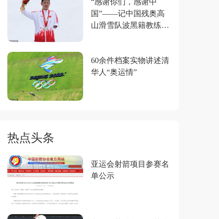
“感谢你们，感谢中
国”——记中国残奥高
山滑雪队波黑籍教练莱
昂·斯韦特林
60余件档案实物讲述清
华人“奥运情”
热点头条
亚运会射箭项目参赛名
单公示