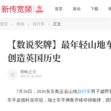
首页
滚动
自行车
正文
【数说奖牌】最年轻山地车
创造英国历史
斯帕之王
2021-07-26 09:03
7月26日，2020东京奥运会山地
自行车
男子越野
车手皮德科克夺冠，瑞士车手弗鲁齐格夺得银牌，西