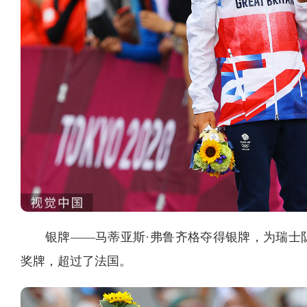
银牌——马蒂亚斯·弗鲁齐格夺得银牌，为瑞士
奖牌，超过了法国。