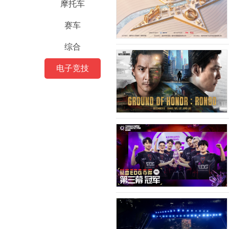
摩托车
赛车
综合
电子竞技