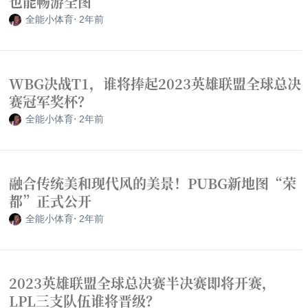
也能畅游全图
⋅
2年前
全能小体育
WBG决战T1，谁将捧起2023英雄联盟全球总决
赛冠军奖杯？
⋅
2年前
全能小体育
​融合传统美和现代风的美景！PUBG新地图“荣
都”正式公开
⋅
2年前
全能小体育
2023英雄联盟全球总决赛半决赛即将开赛，
LPL三支队伍谁将晋级？