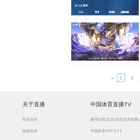
«
1
2
关于直播
中国体育直播TV
站长合作
新传在线(北京)信息技术有限
版权投诉
中国体育APP 5.7.5