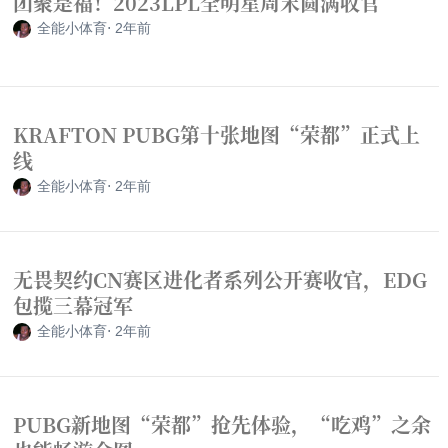
团聚是福！2023LPL全明星周末圆满收官
⋅
2年前
全能小体育
KRAFTON PUBG第十张地图“荣都”正式上
线
⋅
2年前
全能小体育
无畏契约CN赛区进化者系列公开赛收官，EDG
包揽三幕冠军
⋅
2年前
全能小体育
PUBG新地图“荣都”抢先体验，“吃鸡”之余