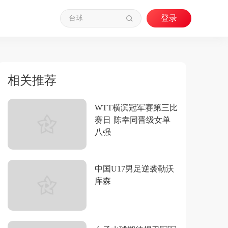
相关推荐
WTT横滨冠军赛第三比
赛日 陈幸同晋级女单
八强
中国U17男足逆袭勒沃
库森