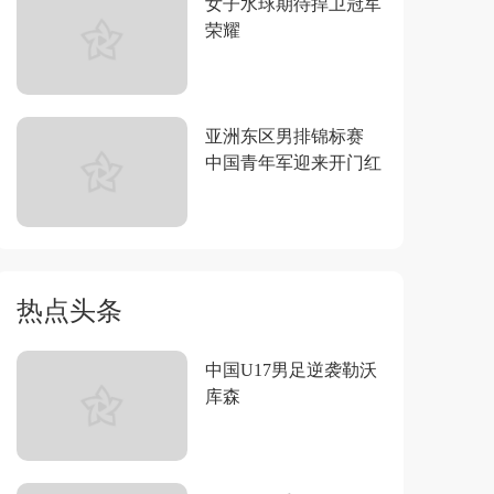
女子水球期待捍卫冠军
荣耀
亚洲东区男排锦标赛
中国青年军迎来开门红
热点头条
中国U17男足逆袭勒沃
库森