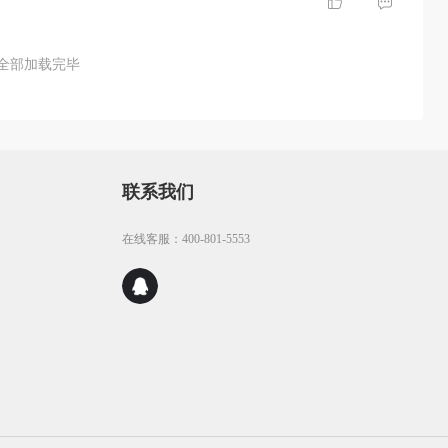
全部加载完毕
联系我们
在线客服：400-801-5553