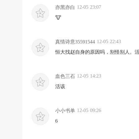
12-05 23:07
亦黑亦白
🐮
12-05 22:43
真情诗意35591544
恒大找赵自身的原因吗，别怪别人。
12-05 14:23
血色三石
活该
12-05 09:26
小小书单
6