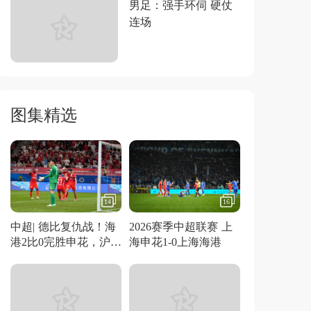
男足：强手环伺 硬仗
连场
图集精选
14
16
中超| 德比复仇战！海
2026赛季中超联赛 上
港2比0完胜申花，沪上
海申花1-0上海海港
红蓝格局悄然重塑