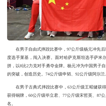
在男子自由式摔跤比赛中，97公斤级杨元冲先后以
度选手莱基，闯入决赛。面对哈萨克斯坦选手萨米尔
拼，以8比2力克对手勇夺金牌。杨元冲为中国男子自
的突破，创造历史。74公斤级申韬、92公斤级阿尔兰
在男子古典式摔跤比赛中，63公斤级王昭健获得
获得铜牌，60公斤级毕立君、77公斤级宋哲英、87
名。