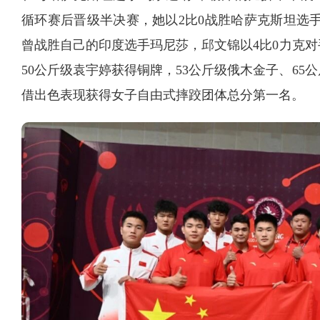
循环赛后晋级半决赛，她以2比0战胜哈萨克斯坦选
曾战胜自己的印度选手玛尼莎，邱文锦以4比0力克对
50公斤级袁宇婷获得铜牌，53公斤级俄木金子、6
借出色表现获得女子自由式摔跤团体总分第一名。