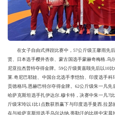
在女子自由式摔跤比赛中，57公斤级王馨雨先后以
贤、日本选手樱井杏奈、蒙古国选手蒙赫奇梅格.乌尔
尼亚拉杰普特夺得金牌。59公斤级黄嘉颐先后以10比0
莱.奇尼巴耶娃、中国台北选手李恺怡、印度选手科
贡德格玛.恩赫巴特尔夺得金牌。62公斤级朱一凡先
哈萨克斯坦选手扎伊达尔.穆卡特，决赛中朱一凡7比
斤级宋玲以1比1点数获胜赢下与印度选手曼西.拉瑟
在与哈萨克斯坦选手乌尔达纳.蒂勒汗的比拼中宋晨玲