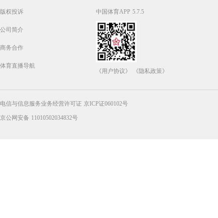
版权投诉
中国体育APP 5.7.5
公司简介
商务合作
体育直播导航
《用户协议》
《隐私政策》
电信与信息服务业务经营许可证 京ICP证060102号
京公网安备 11010502034832号