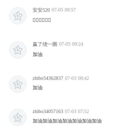
07-05 09:57
安安520
👍🏻👍🏻👍🏻
07-05 09:24
赢了绕一圈
加油
zhibo54362837
07-03 08:42
加油
zhibo34057163
07-03 07:52
加油加油加油加油加油加油加油