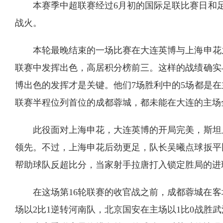
本赛季中超联赛经过6月初的国际足联比赛日和
战火。
本轮最晚结束的一场比赛在大连英博与上海申花
联赛中发挥出色，高居积分榜前三。这样的战绩确实
博出色的发挥才是关键。他们7场胜利中的5场都是
联赛半程位列首位的成都蓉城，都未能在大连的主场
此役面对上海申花，大连英博的开局完美，斯坦
领先。不过，上海申花后劲更足，队长吴曦点球扳平
帮助球队反超比分，当家射手拉唐打入锁定胜局的进
在这场第16轮联赛的收官战之前，成都蓉城在客
场以2比1逆转河南队，北京国安在主场以1比0战胜