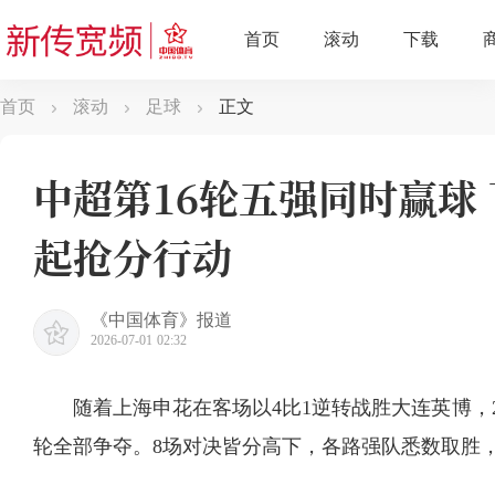
首页
滚动
足球
正文
中超第16轮五强同时赢球
起抢分行动
《中国体育》报道
2026-07-01 02:32
随着上海申花在客场以4比1逆转战胜大连英博，2
轮全部争夺。8场对决皆分高下，各路强队悉数取胜