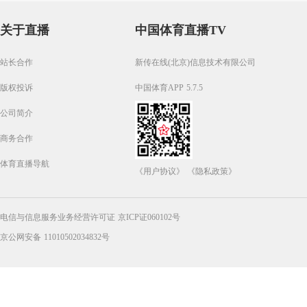
关于直播
中国体育直播TV
站长合作
新传在线(北京)信息技术有限公司
版权投诉
中国体育APP 5.7.5
公司简介
商务合作
体育直播导航
《用户协议》
《隐私政策》
电信与信息服务业务经营许可证 京ICP证060102号
京公网安备 11010502034832号