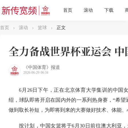
首页
滚动
篮球
正文
全力备战世界杯亚运会 中
《中国体育》报道
2026-06-29 06:34
6月26日下午，正在北京体育大学集训的中国
绍，球队即将开启在国内外的一系列热身赛，“希望
做到取长补短，为即将到来的大赛做好技术、体能、
按计划，中国女篮将于6月30日前往澳大利亚，