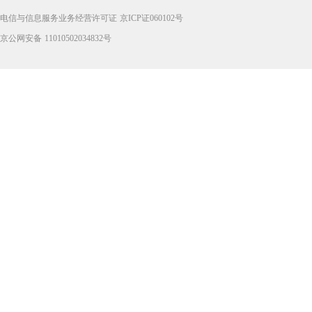
电信与信息服务业务经营许可证 京ICP证060102号
京公网安备 11010502034832号