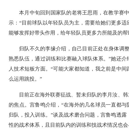
本月中旬回到国家队的老将王思雨，在教学赛中
示：“目前球队以年轻队员为主，需要给她们更多适
能够发挥好带头作用，给年轻队员更多力所能及的帮
归队不久的李缘介绍，自己目前正处在身体调整
熟悉队伍，通过训练和比赛融入球队体系。”她还介
人技术短板方面。“可能大家都知道，我之前是中间
么运用跳投。”
目前正在海外联赛征战、暂未归队的李月汝、韩
的焦点。宫鲁鸣介绍，“在海外的几名球员一直都与
归队，投入训练。”谈及战术磨合问题，宫鲁鸣透露
性的战术体系，且目前队内的训练和技战术情况也会