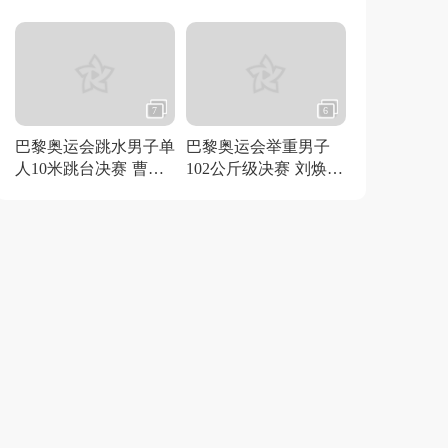
得金牌
7
6
巴黎奥运会跳水男子单
巴黎奥运会举重男子
人10米跳台决赛 曹缘
102公斤级决赛 刘焕华
夺冠
获得金牌