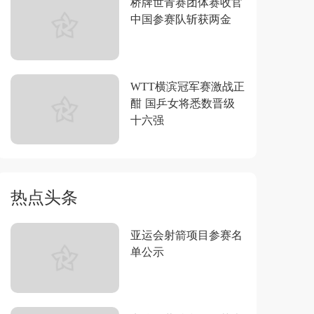
桥牌世青赛团体赛收官
中国参赛队斩获两金
WTT横滨冠军赛激战正
酣 国乒女将悉数晋级
十六强
热点头条
亚运会射箭项目参赛名
单公示