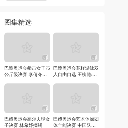
图集精选
6
5
巴黎奥运会拳击女子75
巴黎奥运会花样游泳双
公斤级决赛 李倩夺得
人自由自选 王柳懿/王
金牌
芊懿夺得金牌
5
6
巴黎奥运会高尔夫球女
巴黎奥运会艺术体操团
子决赛 林希妤摘铜
体全能决赛 中国队夺