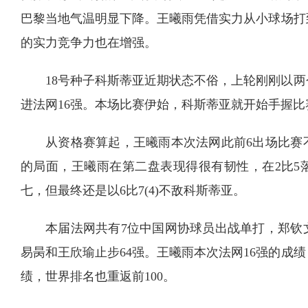
巴黎当地气温明显下降。王曦雨凭借实力从小球场打
的实力竞争力也在增强。
18号种子科斯蒂亚近期状态不俗，上轮刚刚以两
进法网16强。本场比赛伊始，科斯蒂亚就开始手握比
从资格赛算起，王曦雨本次法网此前6出场比赛
的局面，王曦雨在第二盘表现得很有韧性，在2比5
七，但最终还是以6比7(4)不敌科斯蒂亚。
本届法网共有7位中国网协球员出战单打，郑钦
易昺和王欣瑜止步64强。王曦雨本次法网16强的成
绩，世界排名也重返前100。