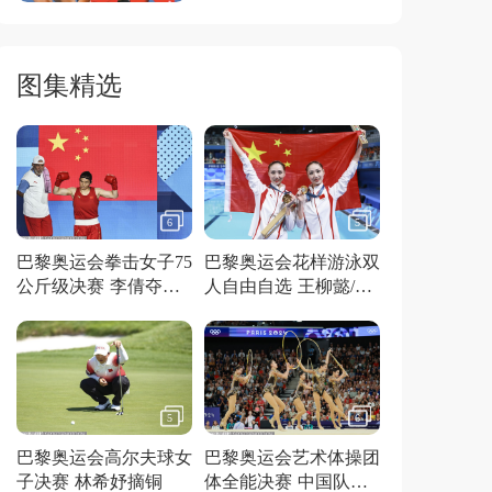
图集精选
6
5
巴黎奥运会拳击女子75
巴黎奥运会花样游泳双
公斤级决赛 李倩夺得
人自由自选 王柳懿/王
金牌
芊懿夺得金牌
5
6
巴黎奥运会高尔夫球女
巴黎奥运会艺术体操团
子决赛 林希妤摘铜
体全能决赛 中国队夺