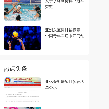
女子水球期待捍卫冠军
荣耀
亚洲东区男排锦标赛
中国青年军迎来开门红
热点头条
亚运会射箭项目参赛名
单公示