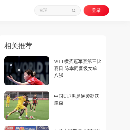
相关推荐
WTT横滨冠军赛第三比
赛日 陈幸同晋级女单
八强
中国U17男足逆袭勒沃
库森