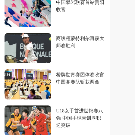
中国攀岩联赛首站贵阳
收官
商竣程蒙特利尔再获大
师赛胜利
桥牌世青赛团体赛收官
中国参赛队斩获两金
U18女手首进世锦赛八
强 中国手球青训厚积
迎突破