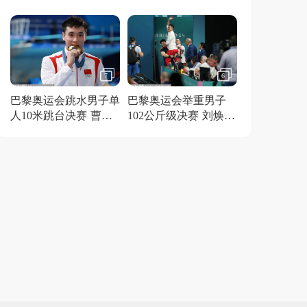
得金牌
7
6
巴黎奥运会跳水男子单
巴黎奥运会举重男子
人10米跳台决赛 曹缘
102公斤级决赛 刘焕华
夺冠
获得金牌