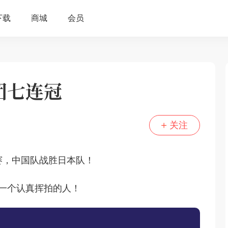
团七连冠
关注
赛，中国队战胜日本队！
一个认真挥拍的人！