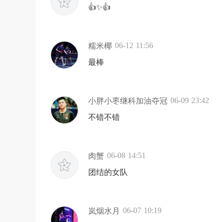
👍✨👍
06-12 11:56
糯米椰
最棒
06-09 23:42
小胖小枣继科加油夺冠
不错不错
06-08 14:51
肉蟹
团结的女队
06-07 10:19
岚烟水月