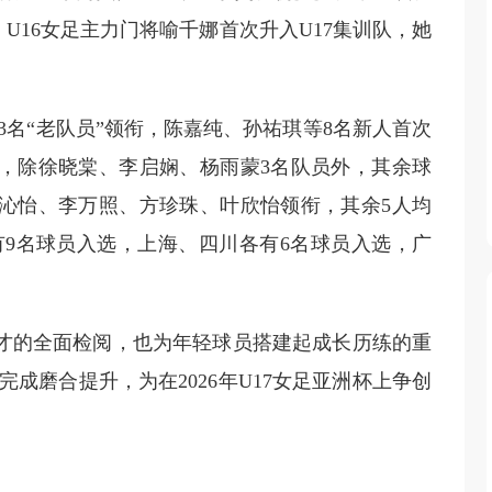
U16女足主力门将喻千娜首次升入U17集训队，她
名“老队员”领衔，陈嘉纯、孙祐琪等8名新人首次
员，除徐晓棠、李启娴、杨雨蒙3名队员外，其余球
黄沁怡、李万照、方珍珠、叶欣怡领衔，其余5人均
9名球员入选，上海、四川各有6名球员入选，广
人才的全面检阅，也为年轻球员搭建起成长历练的重
成磨合提升，为在2026年U17女足亚洲杯上争创