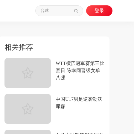
相关推荐
WTT横滨冠军赛第三比
赛日 陈幸同晋级女单
八强
中国U17男足逆袭勒沃
库森