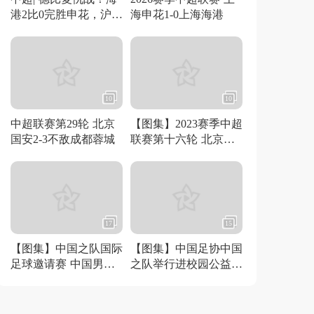
港2比0完胜申花，沪上
海申花1-0上海海港
红蓝格局悄然重塑
10
10
中超联赛第29轮 北京
【图集】2023赛季中超
国安2-3不敌成都蓉城
联赛第十六轮 北京国
安1比1战平武汉三镇
17
15
【图集】中国之队国际
【图集】中国足协中国
足球邀请赛 中国男足2
之队举行进校园公益活
比0战胜巴勒斯坦男足
动