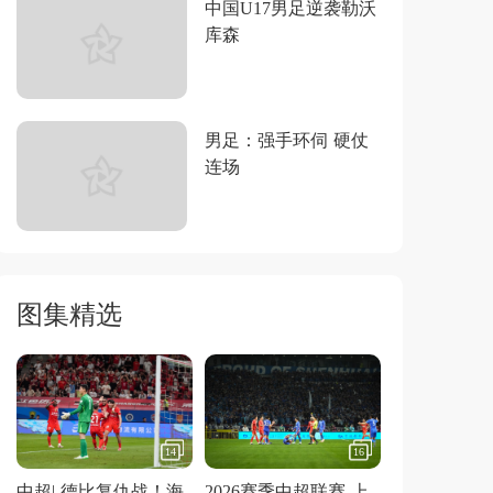
中国U17男足逆袭勒沃
库森
男足：强手环伺 硬仗
连场
图集精选
14
16
中超| 德比复仇战！海
2026赛季中超联赛 上