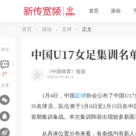
首页
滚动
足球
正文
中国U17女足集训名
评论
《中国体育》报道
27
2026-01-05 08:14
分享
1月4日，中国
足球
协会公布了中国U17
35名球员，队伍将于1月6日至2月15日
首期集训备战。本次集训阵容出现较多新面
从具体位置分布来看，各条线均有新人