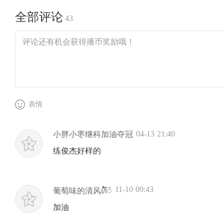
全部评论
43
表情
04-13 21:40
小胖小枣继科加油夺冠
练俊杰好样的
11-10 09:43
葡萄味的清风ꪕ໌້ᮨ
加油