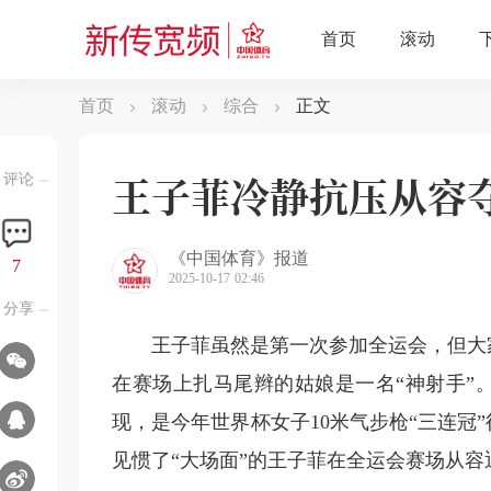
首页
滚动
综合
正文
王子菲冷静抗压从容
评论
《中国体育》报道
7
2025-10-17 02:46
分享
王子菲虽然是第一次参加全运会，但大
在赛场上扎马尾辫的姑娘是一名“神射手”
现，是今年世界杯女子10米气步枪“三连冠
见惯了“大场面”的王子菲在全运会赛场从