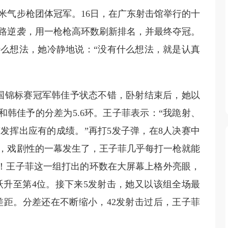
米气步枪团体冠军。16日，在广东射击馆举行的十
一路逆袭，用一枪枪高环数刷新排名，并最终夺冠。
么想法，她冷静地说：“没有什么想法，就是认真
国锦标赛冠军韩佳予状态不错，卧射结束后，她以
她和韩佳予的分差为5.6环。王子菲表示：“我跪射、
发挥出应有的成绩。”再打5发子弹，在8人决赛中
，戏剧性的一幕发生了，王子菲几乎每打一枪就能
环！王子菲这一组打出的环数在大屏幕上格外亮眼，
次跃升至第4位。接下来5发射击，她又以该组全场最
差距。分差还在不断缩小，42发射击过后，王子菲