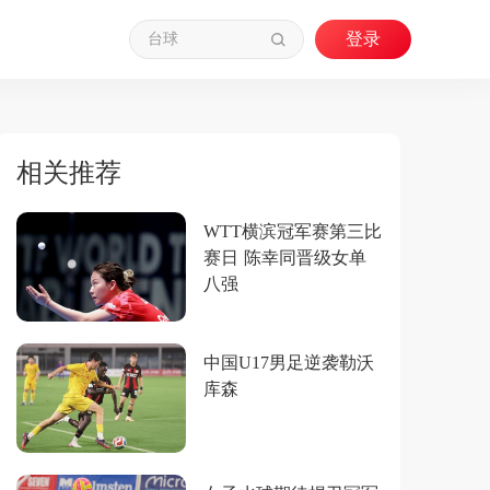
相关推荐
WTT横滨冠军赛第三比
赛日 陈幸同晋级女单
八强
中国U17男足逆袭勒沃
库森