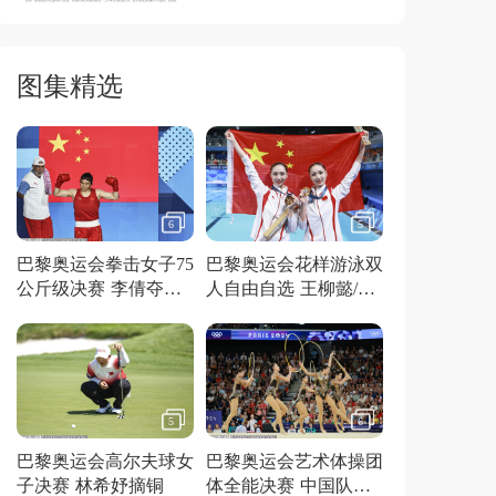
图集精选
6
5
巴黎奥运会拳击女子75
巴黎奥运会花样游泳双
公斤级决赛 李倩夺得
人自由自选 王柳懿/王
金牌
芊懿夺得金牌
5
6
巴黎奥运会高尔夫球女
巴黎奥运会艺术体操团
子决赛 林希妤摘铜
体全能决赛 中国队夺