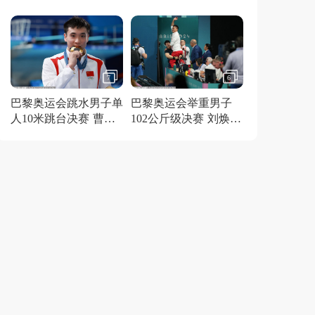
得金牌
7
6
巴黎奥运会跳水男子单
巴黎奥运会举重男子
人10米跳台决赛 曹缘
102公斤级决赛 刘焕华
夺冠
获得金牌