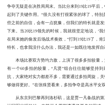
争夺无疑是在决胜局局末。当比分来到19比19平后
起到了关键作用。“很久没有打很紧张的球了，特别
些之前的自信，会有一点犹豫，但我们的特长就是发接
下来。当20比19领先的时候，我就很坚定地说，‘
在局末她的偷发后场战术奏效，“打到19比19了，
特长，也拿我没什么办法，我还是一如既往地发挥自
本场比赛双方势均力敌，上演了很多多拍较量，
有一个60多拍的较量，“凡贤”组合往往能够坚持
抗，大家绝对实力都差不多，需要通过多拍周旋，关
够做得更好。”在张殊贤看来，多拍争夺是高水平女
从东京到巴黎再到洛杉矶，这是贾一凡备战的第