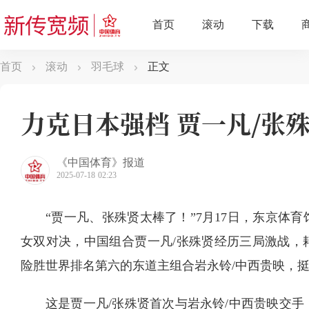
首页
滚动
羽毛球
正文
力克日本强档 贾一凡/张
《中国体育》报道
2025-07-18 02:23
“贾一凡、张殊贤太棒了！”7月17日，东京体
女双对决，中国组合贾一凡/张殊贤经历三局激战，耗时84
险胜世界排名第六的东道主组合岩永铃/中西贵映，挺进
这是贾一凡/张殊贤首次与岩永铃/中西贵映交