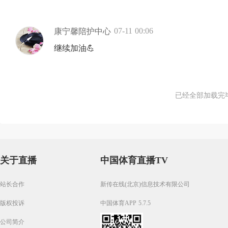
07-11 00:06
康宁馨陪护中心
继续加油💪
已经全部加载完
关于直播
中国体育直播TV
站长合作
新传在线(北京)信息技术有限公司
版权投诉
中国体育APP 5.7.5
公司简介