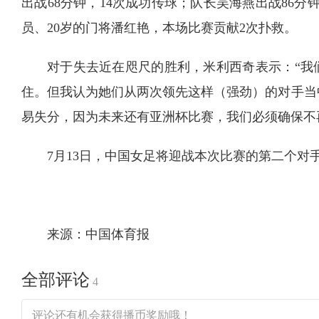
出战68分钟，14次成功传球；队长吴海燕出战86
员、20岁的门将潘红艳，本场比赛贡献2次扑救。
对于失去近在咫尺的胜利，米利西奇表示：“我
住。但我认为她们从两次领先这样（强劲）的对手当
易失分，因为未来还有亚洲杯比赛，我们必须确保不
7月13日，中国女足将迎战本次比赛的第二个对
来源：中国体育报
全部评论
4