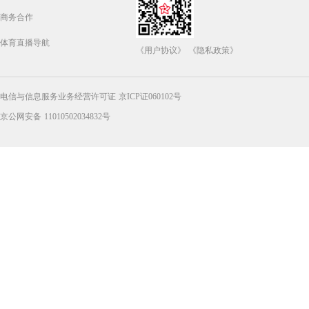
商务合作
体育直播导航
《用户协议》
《隐私政策》
电信与信息服务业务经营许可证 京ICP证060102号
京公网安备 11010502034832号