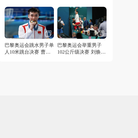
得金牌
7
6
巴黎奥运会跳水男子单
巴黎奥运会举重男子
人10米跳台决赛 曹缘
102公斤级决赛 刘焕华
夺冠
获得金牌