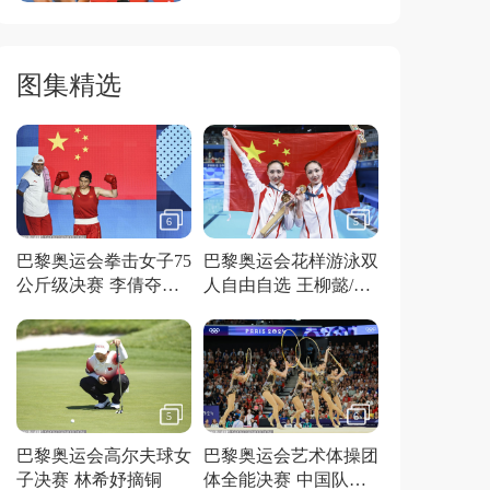
图集精选
6
5
巴黎奥运会拳击女子75
巴黎奥运会花样游泳双
公斤级决赛 李倩夺得
人自由自选 王柳懿/王
金牌
芊懿夺得金牌
5
6
巴黎奥运会高尔夫球女
巴黎奥运会艺术体操团
子决赛 林希妤摘铜
体全能决赛 中国队夺