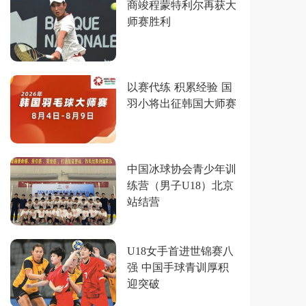
商竣程蒙特利尔再获大
师赛胜利
以赛代练 积累经验 国
羽小将出征韩国大师赛
中国冰球协会青少年训
练营（男子U18）北京
站结营
U18女手首进世锦赛八
强 中国手球青训厚积
迎突破