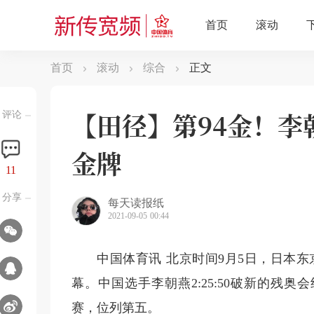
首页
滚动
综合
正文
【田径】第94金！李
评论
金牌
11
分享
每天读报纸
2021-09-05 00:44
中国体育讯 北京时间9月5日，日本东
幕。中国选手李朝燕2:25:50破新的残奥会
赛，位列第五。