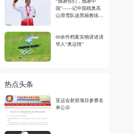
“感谢你们，感谢中
国”——记中国残奥高
山滑雪队波黑籍教练莱
昂·斯韦特林
60余件档案实物讲述清
华人“奥运情”
热点头条
亚运会射箭项目参赛名
单公示