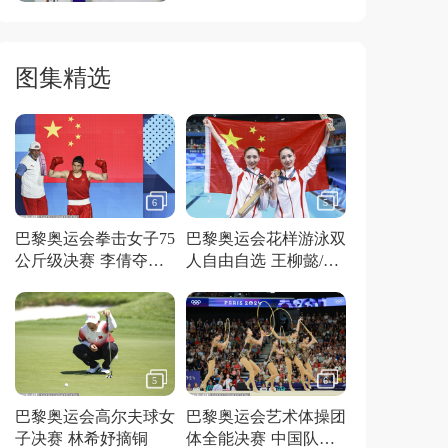
图集精选
6
5
巴黎奥运会拳击女子75
巴黎奥运会花样游泳双
公斤级决赛 李倩夺得
人自由自选 王柳懿/王
金牌
芊懿夺得金牌
5
6
巴黎奥运会高尔夫球女
巴黎奥运会艺术体操团
子决赛 林希妤摘铜
体全能决赛 中国队夺