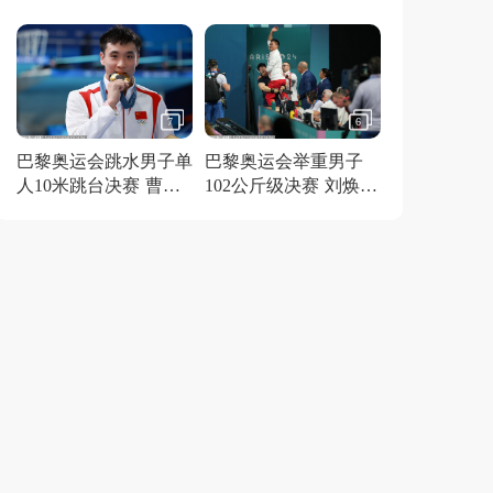
得金牌
7
6
巴黎奥运会跳水男子单
巴黎奥运会举重男子
人10米跳台决赛 曹缘
102公斤级决赛 刘焕华
夺冠
获得金牌