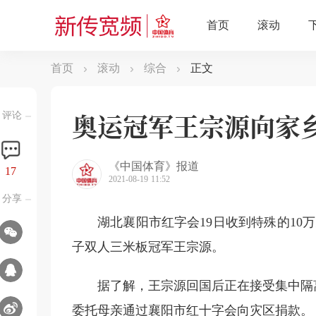
首页
滚动
综合
正文
奥运冠军王宗源向家乡
评论
《中国体育》报道
17
2021-08-19 11:52
分享
湖北襄阳市红字会19日收到特殊的10
子双人三米板冠军王宗源。
据了解，王宗源回国后正在接受集中隔
委托母亲通过襄阳市红十字会向灾区捐款。