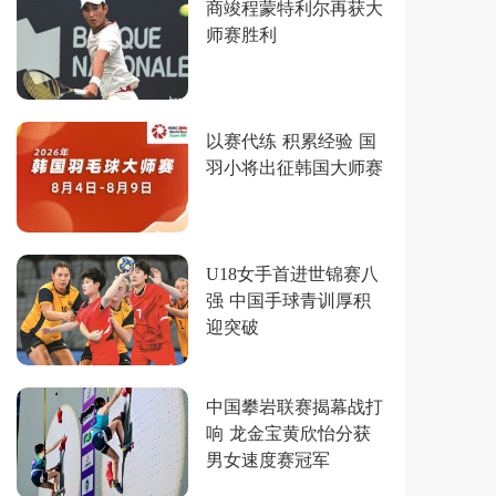
商竣程蒙特利尔再获大
师赛胜利
以赛代练 积累经验 国
羽小将出征韩国大师赛
U18女手首进世锦赛八
强 中国手球青训厚积
迎突破
中国攀岩联赛揭幕战打
响 龙金宝黄欣怡分获
男女速度赛冠军