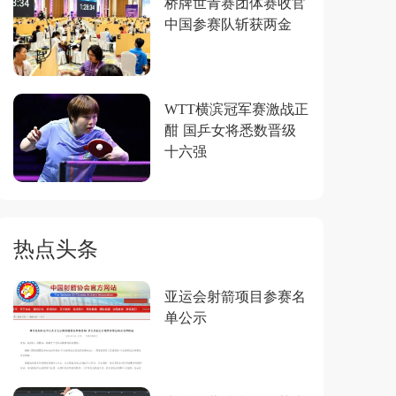
桥牌世青赛团体赛收官
中国参赛队斩获两金
WTT横滨冠军赛激战正
酣 国乒女将悉数晋级
十六强
热点头条
亚运会射箭项目参赛名
单公示