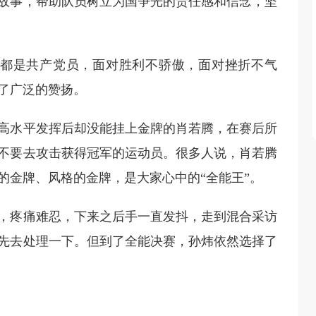
故事，帮助队员树立为国争光的责任感和信念，坚
部都是共产党员，面对胜利不骄傲，面对挫折不气
了广泛的赞扬。
高水平发挥后却没能挂上金牌的肖若腾，在赛后所
不要去攻击获得冠军的运动员。很多人说，肖若腾
的金牌、风格的金牌，是大家心中的“全能王”。
，疼痛难忍，下来之后手一直发抖，走到混合采访
先去处理一下。但到了全能决赛，孙炜依然选择了