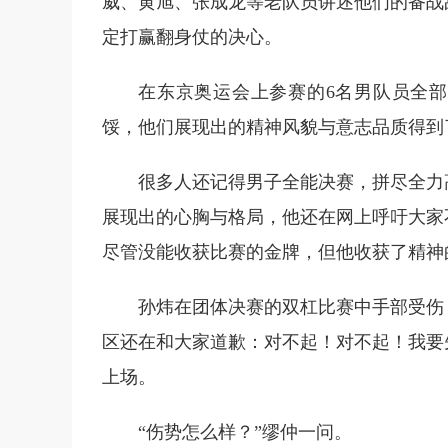
威、黄旭、张成龙等老队员讲述他们的备战
定打赢翻身仗的决心。
在东京奥运会上参赛的6名男队员全
馁，他们展现出的精神风貌与意志品质得到
很多人还记得男子全能决赛，拼尽全力
展现出的心胸与格局，他还在网上呼吁大家
尽管没能收获比赛的金牌，但他收获了精神
孙炜在团体决赛的双杠比赛中手部受伤
区还在和大家道歉：对不起！对不起！我要
上场。
“伤势怎么样？”缪仲一问。