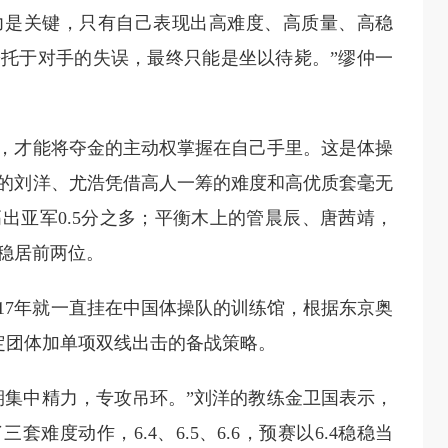
力是关键，只有自己表现出高难度、高质量、高稳
托于对手的失误，最终只能是坐以待毙。”缪仲一
，才能将夺金的主动权掌握在自己手里。这是体操
的刘洋、尤浩凭借高人一筹的难度和高优质套毫无
出亚军0.5分之多；平衡木上的管晨辰、唐茜靖，
稳居前两位。
17年就一直挂在中国体操队的训练馆，根据东京奥
定团体加单项双线出击的备战策略。
期集中精力，专攻吊环。”刘洋的教练金卫国表示，
度动作，6.4、6.5、6.6，预赛以6.4稳稳当