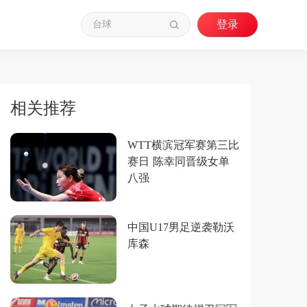
相关推荐
WTT横滨冠军赛第三比
赛日 陈幸同晋级女单
八强
中国U17男足逆袭勒沃
库森