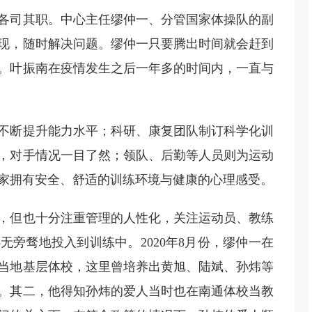
各司其职。中心主任缪仲一、分管国家体操队的副
现，随时解决问题。缪仲一只要腾出时间就会赶到
。叶振南在疫情发生之后一年多的时间内，一直与
不断提升能力水平；科研、康复团队制订科学化训
，对手情况一目了然；领队、后勤等人员则为运动
家拥有安全、舒适的训练环境与健康的心理感受。
，但也十分注重管理的人性化，关注运动员、教练
旁骛地投入到训练中。2020年8月份，缪仲一在
当地基层体校，这里曾培养出黄旭、陆斌、孙炜等
。其二，他得知孙炜的爱人当时也在南通体校当教