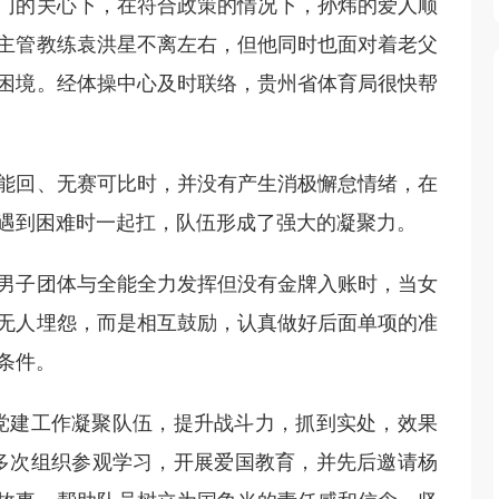
门的关心下，在符合政策的情况下，孙炜的爱人顺
主管教练袁洪星不离左右，但他同时也面对着老父
困境。经体操中心及时联络，贵州省体育局很快帮
能回、无赛可比时，并没有产生消极懈怠情绪，在
遇到困难时一起扛，队伍形成了强大的凝聚力。
男子团体与全能全力发挥但没有金牌入账时，当女
无人埋怨，而是相互鼓励，认真做好后面单项的准
条件。
党建工作凝聚队伍，提升战斗力，抓到实处，效果
多次组织参观学习，开展爱国教育，并先后邀请杨