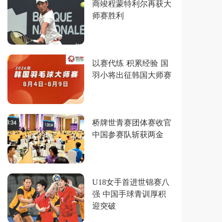
商竣程蒙特利尔再获大
师赛胜利
以赛代练 积累经验 国
羽小将出征韩国大师赛
桥牌世青赛团体赛收官
中国参赛队斩获两金
U18女手首进世锦赛八
强 中国手球青训厚积
迎突破