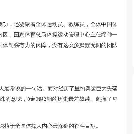
成功，还凝聚着全体运动员、教练员，全体中国体
内因，国家体育总局体操运动管理中心主任缪仲一
国体制强有力的保障，没有这么多默默无闻的团队
人最常说的一句话。而对经历了里约奥运巨大失落
殊的意味，0金0银2铜的历史最差战绩，刺痛了每
深植于全国体操人内心最深处的奋斗目标。