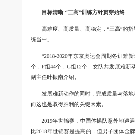
目标清晰 “三高”训练方针贯穿始终
高难度、高质量、高稳定，“三高”的
练当中。
“2018-2020年东京奥运会周期冬训
个，F组44个，G组12个。女队共发展难新动
副主任叶振南介绍。
发展难新动作的同时，完成质量与落地
而这也是取得胜利的关键因素。
2019年世锦赛，中国体操队意外地遭
比2018年世锦赛是提高的，但男子团体金