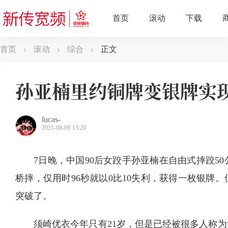
首页
滚动
综合
正文
孙亚楠里约铜牌变银牌实
lucas-
2021-08-09 13:20
7日晚，中国90后女跤手孙亚楠在自由式摔跤5
桥摔，仅用时96秒就以0比10失利，获得一枚银牌
突破了。
须崎优衣今年只有21岁，但是已经被很多人称为