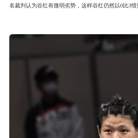
名裁判认为谷红有微弱劣势，这样谷红仍然以0比3