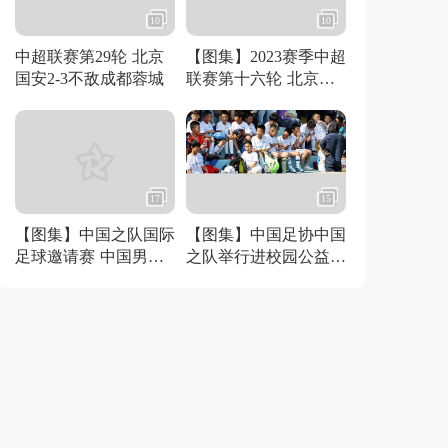
10
10
中超联赛第29轮 北京
【图集】2023赛季中超
国安2-3不敌成都蓉城
联赛第十六轮 北京国
安1比1战平武汉三镇
17
15
【图集】中国之队国际
【图集】中国足协中国
足球邀请赛 中国男足2
之队举行进校园公益活
比0战胜巴勒斯坦男足
动