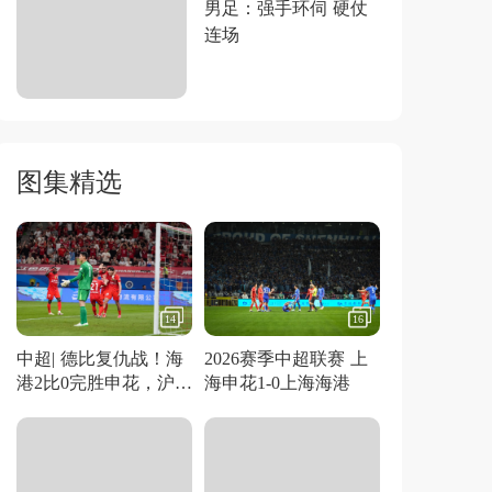
男足：强手环伺 硬仗
连场
图集精选
14
16
中超| 德比复仇战！海
2026赛季中超联赛 上
港2比0完胜申花，沪上
海申花1-0上海海港
红蓝格局悄然重塑