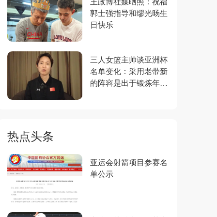
王政博社媒晒照：祝福
郭士强指导和缪光旸生
日快乐
三人女篮主帅谈亚洲杯
名单变化：采用老带新
的阵容是出于锻炼年轻
球员和冲击冠军两种考
虑
热点头条
亚运会射箭项目参赛名
单公示