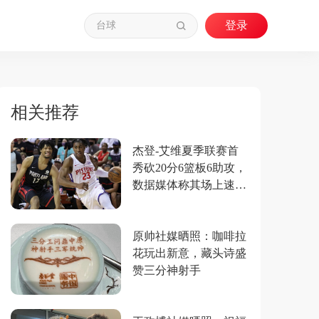
相关推荐
杰登-艾维夏季联赛首
秀砍20分6篮板6助攻，
数据媒体称其场上速度
最快
原帅社媒晒照：咖啡拉
花玩出新意，藏头诗盛
赞三分神射手