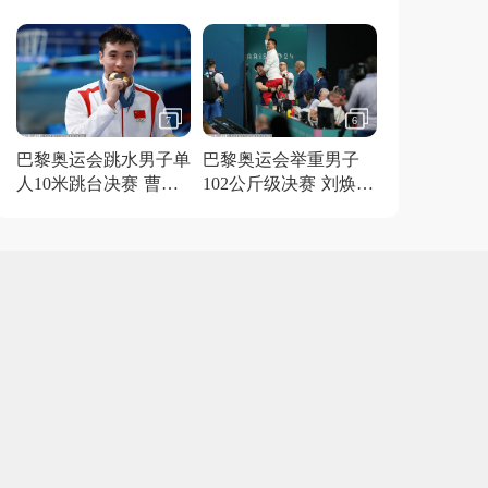
得金牌
7
6
巴黎奥运会跳水男子单
巴黎奥运会举重男子
人10米跳台决赛 曹缘
102公斤级决赛 刘焕华
夺冠
获得金牌