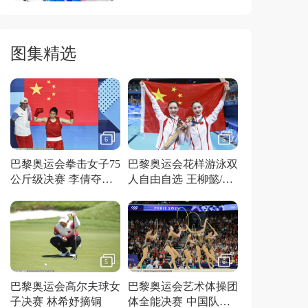
图集精选
6
5
巴黎奥运会拳击女子75
巴黎奥运会花样游泳双
公斤级决赛 李倩夺得
人自由自选 王柳懿/王
金牌
芊懿夺得金牌
5
6
巴黎奥运会高尔夫球女
巴黎奥运会艺术体操团
子决赛 林希妤摘铜
体全能决赛 中国队夺