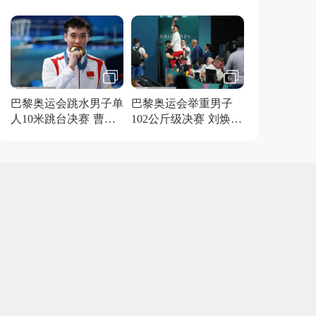
得金牌
7
6
巴黎奥运会跳水男子单
巴黎奥运会举重男子
人10米跳台决赛 曹缘
102公斤级决赛 刘焕华
夺冠
获得金牌