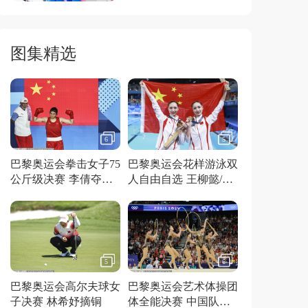
图集精选
6
5
巴黎奥运会拳击女子75
巴黎奥运会花样游泳双
公斤级决赛 李倩夺得
人自由自选 王柳懿/王
金牌
芊懿夺得金牌
5
6
巴黎奥运会高尔夫球女
巴黎奥运会艺术体操团
子决赛 林希妤摘铜
体全能决赛 中国队夺