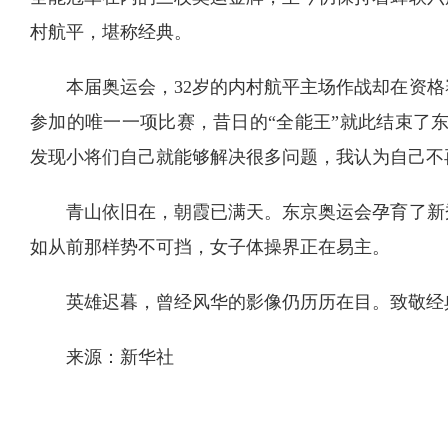
村航平，堪称经典。
本届奥运会，32岁的内村航平主场作战却在资
参加的唯一一项比赛，昔日的“全能王”就此结束了
发现小将们自己就能够解决很多问题，我认为自己不
青山依旧在，朝霞已满天。东京奥运会孕育了新
如从前那样势不可挡，女子体操界正在易主。
英雄迟暮，曾经风华的影像仍历历在目。致敬经
来源：新华社