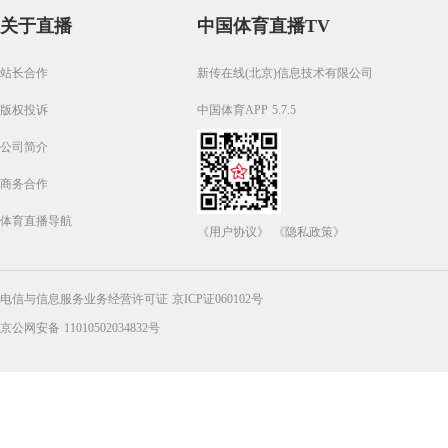
关于直播
中国体育直播TV
站长合作
新传在线(北京)信息技术有限公司
版权投诉
中国体育APP 5.7.5
公司简介
商务合作
体育直播导航
《用户协议》
《隐私政策》
电信与信息服务业务经营许可证 京ICP证060102号
京公网安备 11010502034832号