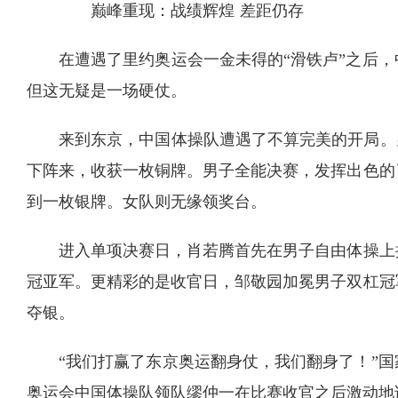
巅峰重现：战绩辉煌 差距仍存
在遭遇了里约奥运会一金未得的“滑铁卢”之后
但这无疑是一场硬仗。
来到东京，中国体操队遭遇了不算完美的开局。
下阵来，收获一枚铜牌。男子全能决赛，发挥出色的
到一枚银牌。女队则无缘领奖台。
进入单项决赛日，肖若腾首先在男子自由体操上
冠亚军。更精彩的是收官日，邹敬园加冕男子双杠冠
夺银。
“我们打赢了东京奥运翻身仗，我们翻身了！”
奥运会中国体操队领队缪仲一在比赛收官之后激动地