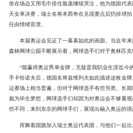
坐在场边又用毛巾捂住脸庞继续哭泣，他为德国代表
天女单决赛，瑞士名将本西奇在兑现赛点后扔掉球拍
任由情绪宣泄。
本届奥运会见证了一幕幕如此的画面。当近年来
森林网球公园不断展示着，网球选手们对于奥林匹克
“能赢得奥运男单金牌，无疑是我职业生涯迄今的
手卡恰诺夫后，德国名将兹维列夫如此描述这枚金牌
运赛场上相当普遍，但对于网球选手有些另类。长期
巅为毕生梦想，网球选手们却因为对奥运会不够重视
些不同，来到东京的网球手们，展现出融入奥运的强
挥舞着国旗加入瑞士奥运代表团，与他们一起出