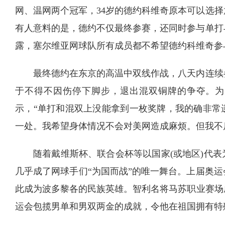
网、温网两个冠军，34岁的德约科维奇原本可以选
有人意料的是，德约不仅最终参赛，还同时参与单打
露，塞尔维亚网球队所有成员都不希望德约科维奇参
最终德约在东京的高温中双线作战，八天内连续
于不得不因伤停下脚步，退出混双铜牌的争夺。为
示，“单打和混双上没能拿到一枚奖牌，我的确非常
一处。我希望身体情况不会对美网造成麻烦。但我不
随着戴维斯杯、联合会杯等以国家(或地区)代
几乎成了网球手们“为国而战”的唯一舞台。上届奥
此成为波多黎各的民族英雄。智利名将马苏职业赛场成
运会包揽男单和男双两金的成就，令他在祖国拥有特