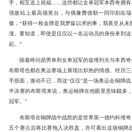
手，相互送上祝福……这些都让女单冠军本西奇拥有
强敌站上最高领奖台，与偶像费德勒一同印刻在瑞
傲，“获得一枚金牌是我梦寐以求的事，我甚至从未
涨。要知道，即使是仅仅以一名运动员的身份来到这
起。”
除最终问鼎男单和女单冠军的兹维列夫与本西奇
布斯塔也都在奥运赛场上展现出炽热的情感。经历三
手捂面，激动不已，而这“仅仅”是一场奥运会铜牌战
半决赛的布斯塔来说，奥运铜牌在他眼里意味颇多，
冠军。”
布斯塔在铜牌战中战胜的是世界第一德约科维奇
五个赛点后将比赛拖入决胜盘，亦可看出这场铜牌