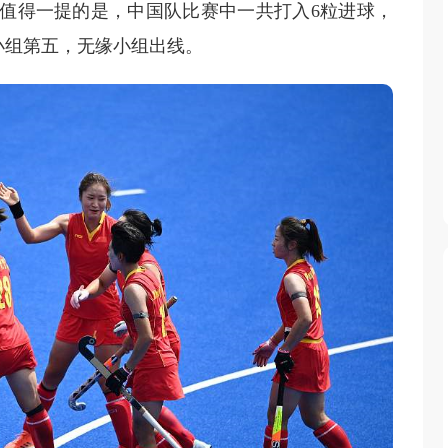
。值得一提的是，中国队比赛中一共打入6粒进球，
小组第五，无缘小组出线。