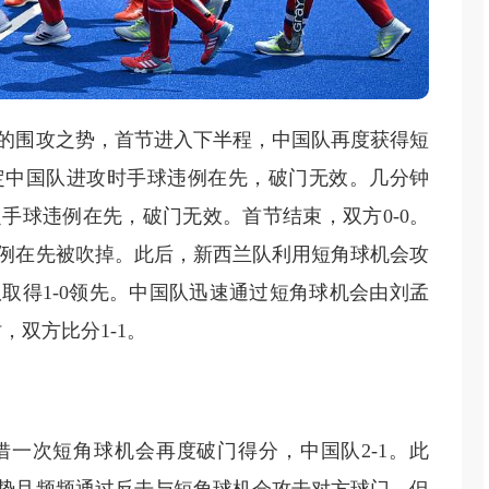
的围攻之势，首节进入下半程，中国队再度获得短
定中国队进攻时手球违例在先，破门无效。几分钟
手球违例在先，破门无效。首节结束，双方0-0。
例在先被吹掉。此后，新西兰队利用短角球机会攻
取得1-0领先。中国队迅速通过短角球机会由刘孟
，双方比分1-1。
一次短角球机会再度破门得分，中国队2-1。此
势且频频通过反击与短角球机会攻击对方球门。但