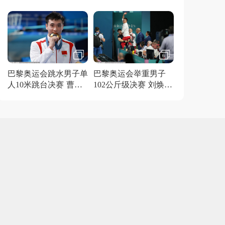
得金牌
7
6
巴黎奥运会跳水男子单
巴黎奥运会举重男子
人10米跳台决赛 曹缘
102公斤级决赛 刘焕华
夺冠
获得金牌