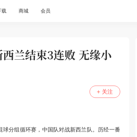
新西兰结束3连败 无缘小
关注
曲棍球分组循环赛，中国队对战新西兰队。历经一番