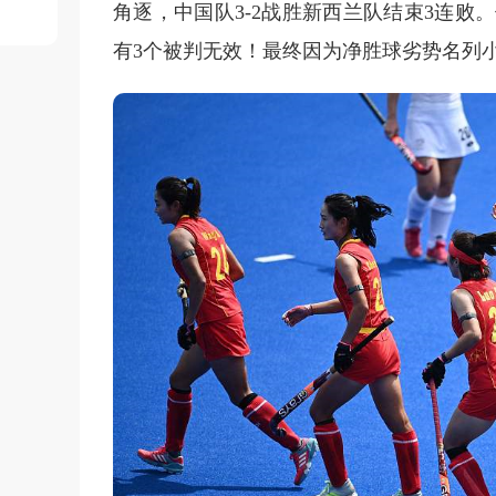
角逐，中国队3-2战胜新西兰队结束3连败
有3个被判无效！最终因为净胜球劣势名列