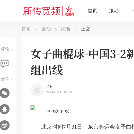
首页
滚动
综合
正文
女子曲棍球-中国3-2
评论
组出线
分享
DE＋
2021-07-31 05:50
北京时间7月31日，东京奥运会女子