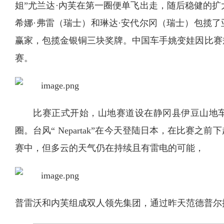
姐”尤兰达·內芙在第一圈便单飞出走，随后稳健的扩大了
希娜·弗雷（瑞士）和琳达·安代尔冈（瑞士）包揽
赢家，包揽金银铜三块奖牌。中国车手姚变娃因比赛
赛。
比赛正式开始，山地赛道设在静冈县伊豆山地车赛
圈。台风“ Nepartak”在今天登陆日本，在比赛
赛中，但多云的天气仍在持续且有雷电的可能，
普雷沃和内芙组成双人领先集团，通过昨天范德普尔摔