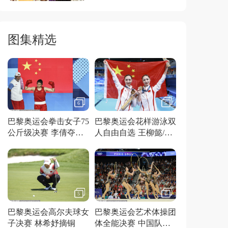
图集精选
6
5
巴黎奥运会拳击女子75
巴黎奥运会花样游泳双
公斤级决赛 李倩夺得
人自由自选 王柳懿/王
金牌
芊懿夺得金牌
5
6
巴黎奥运会高尔夫球女
巴黎奥运会艺术体操团
子决赛 林希妤摘铜
体全能决赛 中国队夺