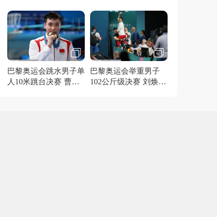
得金牌
7
6
巴黎奥运会跳水男子单
巴黎奥运会举重男子
人10米跳台决赛 曹缘
102公斤级决赛 刘焕华
夺冠
获得金牌