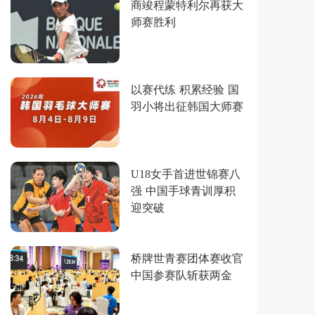
商竣程蒙特利尔再获大
师赛胜利
以赛代练 积累经验 国
羽小将出征韩国大师赛
U18女手首进世锦赛八
强 中国手球青训厚积
迎突破
桥牌世青赛团体赛收官
中国参赛队斩获两金